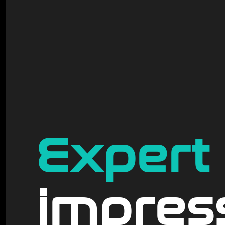
Expert
impres­